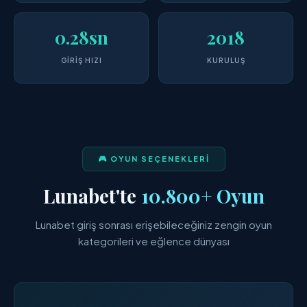
0.28sn
2018
GIRIŞ HIZI
KURULUŞ
🎮 OYUN SEÇENEKLERI
Lunabet'te
10.800+ Oyun
Lunabet giriş sonrası erişebileceğiniz zengin oyun
kategorileri ve eğlence dünyası