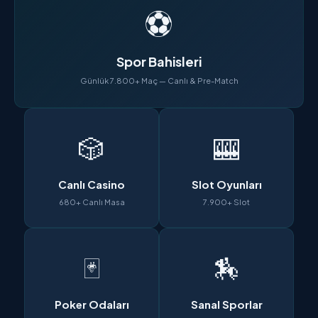
⚽
Spor Bahisleri
Günlük 7.800+ Maç — Canlı & Pre-Match
🎲
🎰
Canlı Casino
Slot Oyunları
680+ Canlı Masa
7.900+ Slot
🃏
🏇
Poker Odaları
Sanal Sporlar