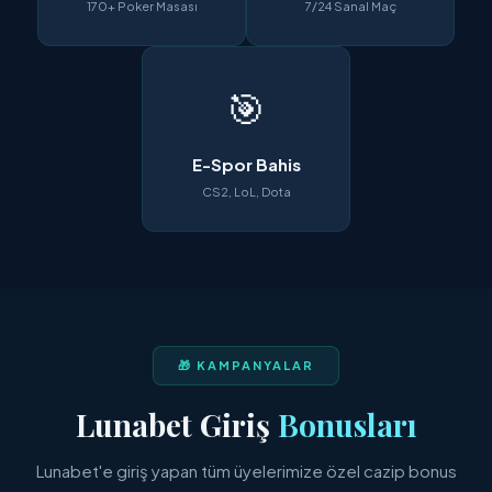
170+ Poker Masası
7/24 Sanal Maç
🎯
E-Spor Bahis
CS2, LoL, Dota
🎁 KAMPANYALAR
Lunabet Giriş
Bonusları
Lunabet'e giriş yapan tüm üyelerimize özel cazip bonus