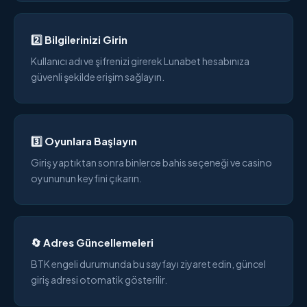
2️⃣ Bilgilerinizi Girin
Kullanıcı adı ve şifrenizi girerek Lunabet hesabınıza
güvenli şekilde erişim sağlayın.
3️⃣ Oyunlara Başlayın
Giriş yaptıktan sonra binlerce bahis seçeneği ve casino
oyununun keyfini çıkarın.
🔄 Adres Güncellemeleri
BTK engeli durumunda bu sayfayı ziyaret edin, güncel
giriş adresi otomatik gösterilir.