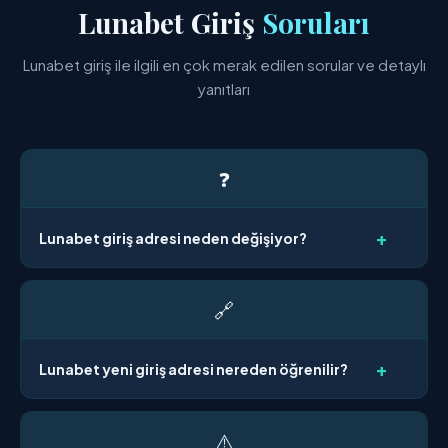
Lunabet Giriş
Soruları
Lunabet giriş ile ilgili en çok merak edilen sorular ve detaylı
yanıtları
❓
+
Lunabet giriş adresi neden değişiyor?
BTK tarafından uygulanan erişim engellemeleri nedeniyle
Lunabet giriş adresleri düzenli olarak güncellenmektedir.
🔗
Bu sayfadan her zaman güncel giriş adresine
ulaşabilirsiniz.
+
Lunabet yeni giriş adresi nereden öğrenilir?
Bu sayfa üzerinden Lunabet güncel giriş adresine 7/24
ulaşabilirsiniz. Telegram ve Twitter hesaplarımızı takip
⚠️