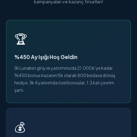
kampanyaları ve kazanç fırsatları!
🏆
%450 Ay Işığı Hoş Geldin
İlk Lunabet giriş ve yatırımınızda 21.000₺'ye kadar
%450 bonus kazanın! Ek olarak 800 bedava dönüş
hediye. İlk 4 yatırımda özel bonuslar, 1.3 kat çevrim
şartı.
💰