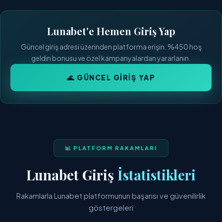
Lunabet'e Hemen Giriş Yap
Güncel giriş adresi üzerinden platforma erişin. %450 hoş
geldin bonusu ve özel kampanyalardan yararlanın.
🌊 GÜNCEL GIRIŞ YAP
📊 PLATFORM RAKAMLARI
Lunabet Giriş
İstatistikleri
Rakamlarla Lunabet platformunun başarısı ve güvenilirlik
göstergeleri