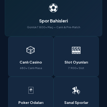
⚽
Spor Bahisleri
Günlük 7.800+ Maç — Canlı & Pre-Match
🎲
🎰
Canlı Casino
Slot Oyunları
680+ Canlı Masa
7.900+ Slot
🃏
🏇
Poker Odaları
Sanal Sporlar