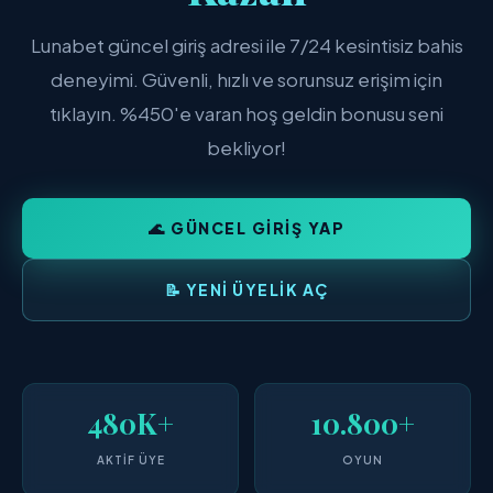
Lunabet güncel giriş adresi ile 7/24 kesintisiz bahis
deneyimi. Güvenli, hızlı ve sorunsuz erişim için
tıklayın. %450'e varan hoş geldin bonusu seni
bekliyor!
🌊 GÜNCEL GIRIŞ YAP
📝 YENI ÜYELIK AÇ
480K+
10.800+
AKTIF ÜYE
OYUN