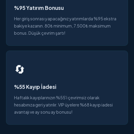
%95 Yatırım Bonusu
Her giriş sonrası yapacağınız yatırımlarda %95 ekstra
bakiye kazanın. 80₺ minimum, 7.500₺ maksimum
bonus. Düşük çevrim şartı!
🔄
%55 Kayıp İadesi
Haftalık kayıplarınızın %55'i çevrimsiz olarak
hesabınıza geri yatırılır. VIP üyelere %68 kayıp iadesi
avantajı ve ay sonu ay bonusu!