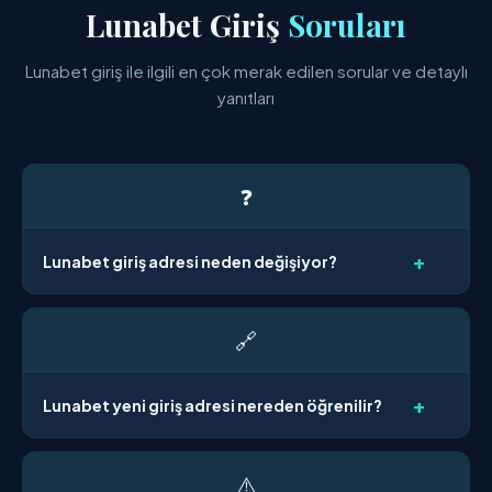
Lunabet Giriş
Soruları
Lunabet giriş ile ilgili en çok merak edilen sorular ve detaylı
yanıtları
❓
+
Lunabet giriş adresi neden değişiyor?
BTK tarafından uygulanan erişim engellemeleri nedeniyle
Lunabet giriş adresleri düzenli olarak güncellenmektedir.
🔗
Bu sayfadan her zaman güncel giriş adresine
ulaşabilirsiniz.
+
Lunabet yeni giriş adresi nereden öğrenilir?
Bu sayfa üzerinden Lunabet güncel giriş adresine 7/24
ulaşabilirsiniz. Telegram ve Twitter hesaplarımızı takip
⚠️