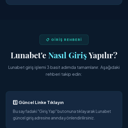
📋 GIRIŞ REHBERI
Lunabet'e
Nasıl Giriş
Yapılır?
Lunabet giriş işlemi 3 basit adımda tamamlanır. Aşağıdaki
rehberi takip edin:
1️⃣ Güncel Linke Tıklayın
Bu sayfadaki "Giriş Yap" butonuna tıklayarak Lunabet
güncel giriş adresine anında yönlendirilirsiniz.