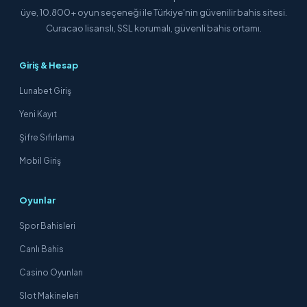
üye, 10.800+ oyun seçeneği ile Türkiye'nin güvenilir bahis sitesi.
Curacao lisanslı, SSL korumalı, güvenli bahis ortamı.
Giriş & Hesap
Lunabet Giriş
Yeni Kayıt
Şifre Sıfırlama
Mobil Giriş
Oyunlar
Spor Bahisleri
Canlı Bahis
Casino Oyunları
Slot Makineleri