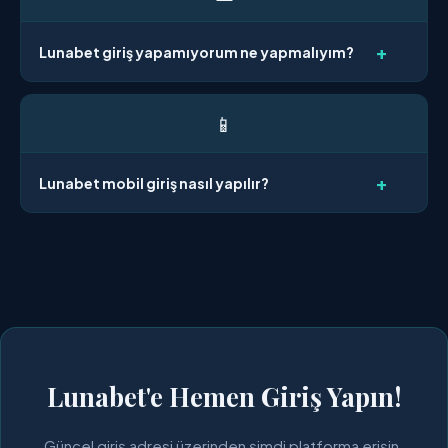
ederek yeni adresleri anında öğrenebilirsiniz.
+
Lunabet giriş yapamıyorum ne yapmalıyım?
Güncel giriş linkini kullandığınızdan emin olun. DNS
ayarlarınızı Google DNS (8.8.8.8) olarak değiştirin veya
📱
VPN kullanın. Sorun devam ederse 7/24 canlı destek ile
iletişime geçin.
+
Lunabet mobil giriş nasıl yapılır?
Aynı güncel giriş linkini mobil tarayıcınızdan
kullanabilirsiniz. iOS ve Android için mobil uygulama da
mevcuttur.
Lunabet'e Hemen Giriş Yapın!
Güncel giriş adresi üzerinden şimdi platforma erişin.