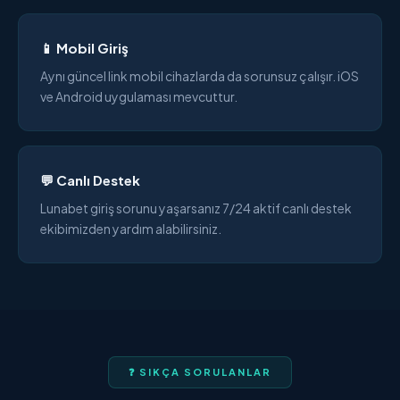
📱 Mobil Giriş
Aynı güncel link mobil cihazlarda da sorunsuz çalışır. iOS
ve Android uygulaması mevcuttur.
💬 Canlı Destek
Lunabet giriş sorunu yaşarsanız 7/24 aktif canlı destek
ekibimizden yardım alabilirsiniz.
❓ SIKÇA SORULANLAR